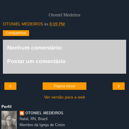
Otoniel Medeiros
OTONIEL MEDEIROS
às
8:09 PM
Compartilhar
Nenhum comentário:
Postar um comentário
‹
›
Página inicial
Ver versão para a web
Perfil
OTONIEL MEDEIROS
Natal, RN, Brazil
Membro da Igreja de Cristo