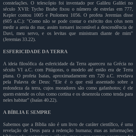
constelações. O telescópio foi inventado por Galileu Galilei no
século XVII: Tycho Brahe fixou o número de estrelas em 777,
Kepler contou 1005 e Ptolomeu 1056. O profeta Jeremias disse
(605 a.C.): "Como não se pode contar o exército dos céus nem
medir a areia do mar, assim tornarei incontável a descendência de
Davi, meu servo, e os levitas que ministram diante de mim"
(Jeremias 33.22).
ESFERICIDADE DA TERRA
A ideia filosófica da esfericidade da Terra apareceu na Grécia no
século VI a.C. com Pitágoras, o modelo até então era de Terra
plana. O profeta Isaias, aproximadamente em 720 a.C. revelava
pela Palavra de Deus: “Ele é o que está assentado sobre a
redondeza da terra, cujos moradores são como gafanhotos; é ele
quem estende os céus como cortina e os desenrola como tenda para
neles habitar” (Isaías 40.22).
A BÍBLIA E SEMPRE
Sabemos que a Bíblia não é um livro de caráter científico, é uma
revelação de Deus para a redenção humana; mas as informações