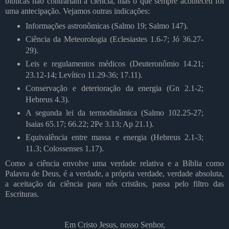
bíblicas não contrariam a ciência, mas o que sempre aconteceu foi
uma antecipação. Vejamos outras indicações:
Informações astronômicas (Salmo 19; Salmo 147).
Ciência da Meteorologia (Eclesiastes 1.6-7; Jó 36.27-
29).
Leis e regulamentos médicos (Deuteronômio 14.21;
23.12-14; Levítico 11.29-36; 17.11).
Conservação e deterioração da energia (Gn 2.1-2;
Hebreus 4.3).
A segunda lei da termodinâmica (Salmo 102.25-27;
Isaias 65.17; 66.22; 2Pe 3.13; Ap 21.1).
Equivalência entre massa e energia (Hebreus 2.1-3;
11.3; Colossenses 1.17).
Como a ciência envolve uma verdade relativa e a Bíblia como
Palavra de Deus, é a verdade, a própria verdade, verdade absoluta,
a aceitação da ciência para nós cristãos, passa pelo filtro das
Escrituras.
Em Cristo Jesus, nosso Senhor,