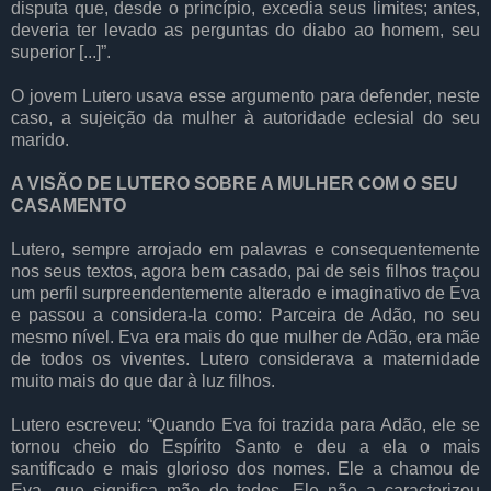
disputa que, desde o princípio, excedia seus limites; antes,
deveria ter levado as perguntas do diabo ao homem, seu
superior [...]”.
O jovem Lutero usava esse argumento para defender, neste
caso, a sujeição da mulher à autoridade eclesial do seu
marido.
A VISÃO DE LUTERO SOBRE A MULHER COM O SEU
CASAMENTO
Lutero, sempre arrojado em palavras e consequentemente
nos seus textos, agora bem casado, pai de seis filhos traçou
um perfil surpreendentemente alterado e imaginativo de Eva
e passou a considera-la como: Parceira de Adão, no seu
mesmo nível. Eva era mais do que mulher de Adão, era mãe
de todos os viventes. Lutero considerava a maternidade
muito mais do que dar à luz filhos.
Lutero escreveu: “Quando Eva foi trazida para Adão, ele se
tornou cheio do Espírito Santo e deu a ela o mais
santificado e mais glorioso dos nomes. Ele a chamou de
Eva, que significa mãe de todos. Ele não a caracterizou