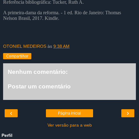
Referência bibliográfica: Tucker, Ruth A.
A primeira-dama da reforma. - 1 ed. Rio de Janeiro: Thomas
Nelson Brasil, 2017. Kindle.
OTONIEL MEDEIROS
às
9:38 AM
Compartilhar
Nenhum comentário:
Postar um comentário
‹
›
Página inicial
Ver versão para a web
Perfil