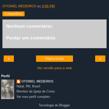
OTONIEL MEDEIROS
às
3:05 PM
Compartilhar
Nenhum comentário:
Postar um comentário
‹
›
Página inicial
Ver versão para a web
Perfil
OTONIEL MEDEIROS
Natal, RN, Brazil
Membro da Igreja de Cristo
Ver meu perfil completo
Tecnologia do
Blogger
.