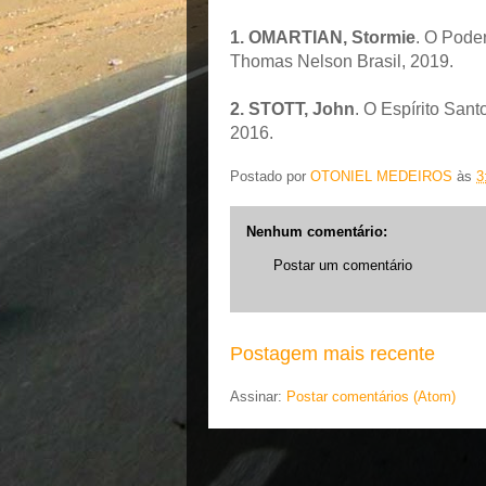
1. OMARTIAN, Stormie
. O Poder
Thomas Nelson Brasil, 2019.
2. STOTT, John
. O Espírito Sant
2016.
Postado por
OTONIEL MEDEIROS
às
3
Nenhum comentário:
Postar um comentário
Postagem mais recente
Assinar:
Postar comentários (Atom)