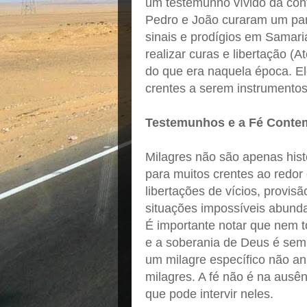
um testemunho vívido da conti
Pedro e João curaram um paral
sinais e prodígios em Samari
realizar curas e libertação (
do que era naquela época. El
crentes a serem instrumento
Testemunhos e a Fé Conte
Milagres não são apenas histó
para muitos crentes ao redor
libertações de vícios, provis
situações impossíveis abund
É importante notar que nem 
e a soberania de Deus é semp
um milagre específico não a
milagres. A fé não é na aus
que pode intervir neles.