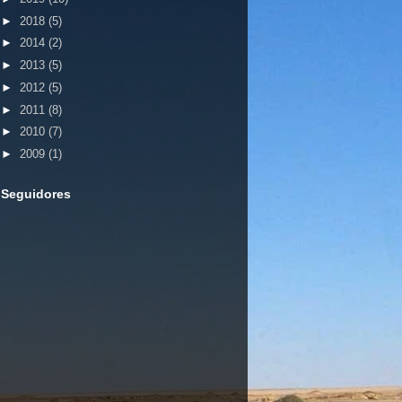
►
2018
(5)
►
2014
(2)
►
2013
(5)
►
2012
(5)
►
2011
(8)
►
2010
(7)
►
2009
(1)
Seguidores