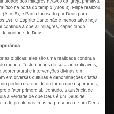
nuidade dos milagres através da igreja primitiva.
ítico na porta do templo (Atos 3), Filipe realizou
a (Atos 8), e Paulo foi usado por Deus para
Atos 19). O Espírito Santo não é menos ativo hoje
e continua a operar milagres, capacitando
s da vontade de Deus.
mporânea
rias bíblicas; eles são uma realidade contínua
 do mundo. Testemunhos de curas inexplicáveis,
ão sobrenatural e intervenções divinas em
am em diversas culturas e denominações cristãs.
todo pedido é atendido da forma que esperamos,
re o fator primordial. Contudo, a ausência de
nula a verdade de que Deus é um Deus de
ência de problemas, mas na presença de um Deus