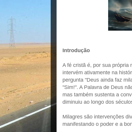
Introdução
A fé cristã é, por sua própri
intervém ativamente na histór
pergunta "Deus ainda faz mil
"Sim!". A Palavra de Deus nã
mas também sustenta a convi
diminuiu ao longo dos século
Milagres são intervenções div
manifestando o poder e a bo