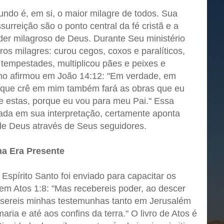
undo é, em si, o maior milagre de todos. Sua
surreição são o ponto central da fé cristã e a
r milagroso de Deus. Durante Seu ministério
ros milagres: curou cegos, coxos e paralíticos,
tempestades, multiplicou pães e peixes e
mo afirmou em João 14:12: "Em verdade, em
 que crê em mim também fará as obras que eu
ue estas, porque eu vou para meu Pai." Essa
ada em sua interpretação, certamente aponta
de Deus através de Seus seguidores.
na Era Presente
Espírito Santo foi enviado para capacitar os
em Atos 1:8: "Mas recebereis poder, ao descer
e sereis minhas testemunhas tanto em Jerusalém
ia e até aos confins da terra." O livro de Atos é