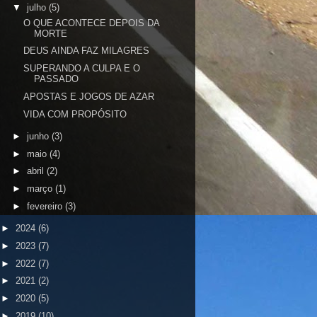
▼
julho
(5)
O QUE ACONTECE DEPOIS DA
MORTE
DEUS AINDA FAZ MILAGRES
SUPERANDO A CULPA E O
PASSADO
APOSTAS E JOGOS DE AZAR
VIDA COM PROPÓSITO
►
junho
(3)
►
maio
(4)
►
abril
(2)
►
março
(1)
►
fevereiro
(3)
►
2024
(6)
►
2023
(7)
►
2022
(7)
►
2021
(2)
►
2020
(5)
►
2019
(10)