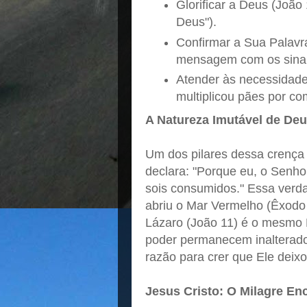
Glorificar a Deus (João 
Deus").
Confirmar a Sua Palavr
mensagem com os sina
Atender às necessidad
multiplicou pães por c
A Natureza Imutável de De
Um dos pilares dessa crença 
declara: "Porque eu, o Senhor
sois consumidos." Essa verd
abriu o Mar Vermelho (Êxodo 1
Lázaro (João 11) é o mesmo 
poder permanecem inalterado
razão para crer que Ele deixo
Jesus Cristo: O Milagre En