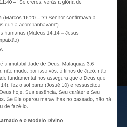
11:40 – "Se creres, verás a glória de
a (Marcos 16:20 – "O Senhor confirmava a
is que a acompanhavam").
es humanas (Mateus 14:14 – Jesus
ompaixão)
us
é a imutabilidade de Deus. Malaquias 3:6
, não mudo; por isso vós, ó filhos de Jacó, não
ade fundamental nos assegura que o Deus que
4), fez o sol parar (Josué 10) e ressuscitou
Deus hoje. Sua essência, Seu caráter e Seu
s. Se Ele operou maravilhas no passado, não há
u de fazê-lo.
carnado e o Modelo Divino