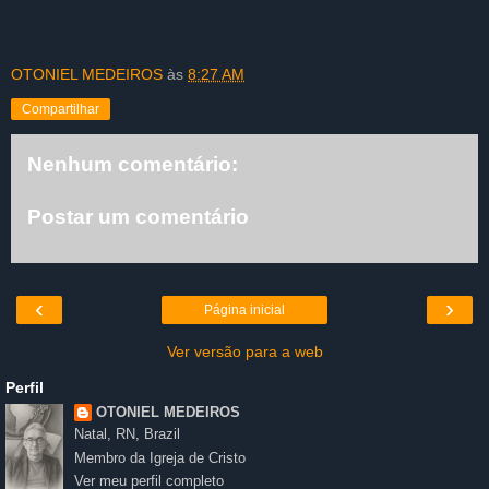
OTONIEL MEDEIROS
às
8:27 AM
Compartilhar
Nenhum comentário:
Postar um comentário
‹
›
Página inicial
Ver versão para a web
Perfil
OTONIEL MEDEIROS
Natal, RN, Brazil
Membro da Igreja de Cristo
Ver meu perfil completo