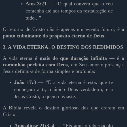
Atos 3:21
— “O qual convém que o céu
contenha até aos tempos da restauração de
tudo...”
O retorno de Cristo não é apenas um evento futuro, é
o
ponto culminante do propósito eterno de Deus
.
3. A VIDA ETERNA: O DESTINO DOS REDIMIDOS
A vida eterna é
mais do que duração infinita
— é
a
comunhão perfeita com Deus
, em Seu amor e presença.
Jesus definiu-a de forma simples e profunda:
João 17:3
— “E a vida eterna é esta: que te
conheçam a ti, o único Deus verdadeiro, e a
Jesus Cristo, a quem enviaste.”
A Bíblia revela o destino glorioso dos que creram em
Cristo:
Apocalipse 21:3–4
— “Eis aqui o tabernáculo