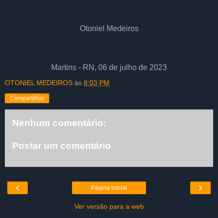
Otoniel Medeiros
Martins - RN, 06 de julho de 2023
OTONIEL MEDEIROS
às
8:03 PM
Compartilhar
Nenhum comentário:
Postar um comentário
‹
›
Página inicial
Ver versão para a web